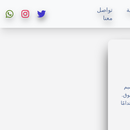
ة
تواصل
معنا
يم
وق.
امًا